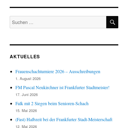
h
n
g
t
g
a
e
SU
e
Suchen
n
t
-
n
nach:
i
N
o
a
v
n
i
g
AKTUELLES
a
t
Frauenschachturniere 2026 – Ausschreibungen
i
1. August 2026
o
n
FM Pascal Neukirchner ist Frankfurter Stadtmeister!
17. Juni 2026
Falk mit 2 Siegen beim Senioren-Schach
15. Mai 2026
(Fast) Halbzeit bei der Frankfurter Stadt-Meisterschaft
12. Mai 2026