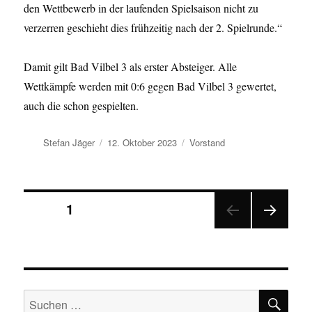
den Wettbewerb in der laufenden Spielsaison nicht zu
verzerren geschieht dies frühzeitig nach der 2. Spielrunde.“
Damit gilt Bad Vilbel 3 als erster Absteiger. Alle
Wettkämpfe werden mit 0:6 gegen Bad Vilbel 3 gewertet,
auch die schon gespielten.
Autor
Veröffentlicht
Kategorien
Stefan Jäger
12. Oktober 2023
Vorstand
am
Seitennummerierung
SEITE
1
NÄC
der
HSTE
SEIT
Beiträge
E
SU
Suchen