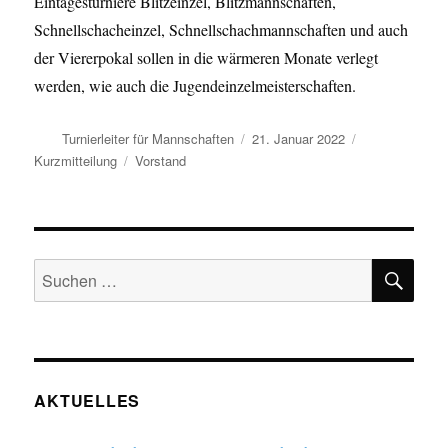
Eintagesturniere Blitzeinzel, Blitzmannschaften,
Schnellschacheinzel, Schnellschachmannschaften und auch
der Viererpokal sollen in die wärmeren Monate verlegt
werden, wie auch die Jugendeinzelmeisterschaften.
Autor
Veröffentlicht
Format
Turnierleiter für Mannschaften
21. Januar 2022
am
Kategorien
Kurzmitteilung
Vorstand
SU
Suchen
nach:
AKTUELLES