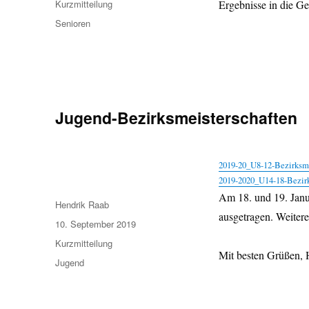
Format
Kurzmitteilung
Ergebnisse in die G
Kategorien
Senioren
Jugend-Bezirksmeisterschaften
2019-20_U8-12-Bezirksme
2019-2020_U14-18-Bezirk
Am 18. und 19. Janu
Autor
Hendrik Raab
ausgetragen. Weiter
Veröffentlicht
10. September 2019
am
Format
Kurzmitteilung
Mit besten Grüßen, 
Kategorien
Jugend