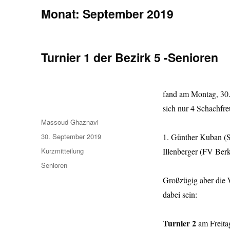
Monat:
September 2019
Turnier 1 der Bezirk 5 -Senioren
fand am Montag, 30.9
sich nur 4 Schachfre
Autor
Massoud Ghaznavi
Veröffentlicht
30. September 2019
1. Günther Kuban (S
am
Format
Kurzmitteilung
Illenberger (FV Ber
Kategorien
Senioren
Großzügig aber die 
dabei sein:
Turnier 2
am Freita