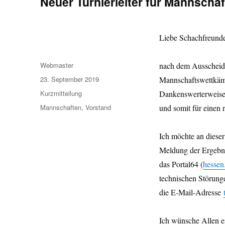
Neuer Turnierleiter für Mannscha
Liebe Schachfreund
Autor
Webmaster
nach dem Ausscheide
Veröffentlicht
23. September 2019
Mannschaftswettkäm
am
Format
Kurzmitteilung
Dankenswerterweise 
Kategorien
Mannschaften
,
Vorstand
und somit für einen 
Ich möchte an dieser
Meldung der Ergebnis
das Portal64 (
hessen
technischen Störunge
die E-Mail-Adresse
Ich wünsche Allen ei