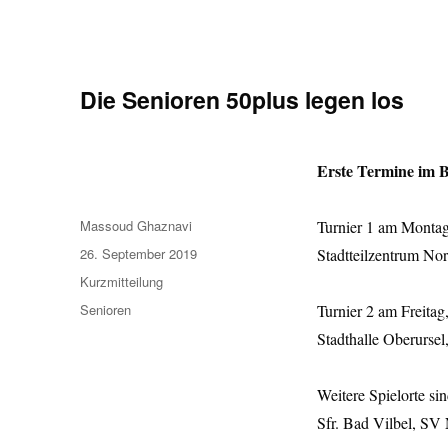
Die Senioren 50plus legen los
Erste Termine im B
Autor
Massoud Ghaznavi
Turnier 1 am Mon
Veröffentlicht
26. September 2019
Stadtteilzentrum No
am
Format
Kurzmitteilung
Kategorien
Senioren
Turnier 2 am Freit
Stadthalle Oberursel
Weitere Spielorte s
Sfr. Bad Vilbel, S