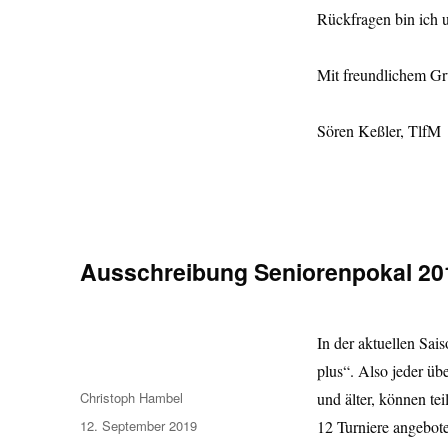
Rückfragen bin ich 
Mit freundlichem G
Sören Keßler, TlfM
Ausschreibung Seniorenpokal 20
In der aktuellen Sais
plus“. Also jeder üb
Autor
Christoph Hambel
und älter, können tei
Veröffentlicht
12. September 2019
12 Turniere angebot
am