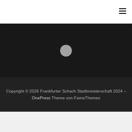
Zum
Inhalt
Menü
springen
STARTSEITE
AUSSCHREIBUNG
TEILNEHMER
PAARUNGEN
TABELLEN
PARTIEN
TURNIERINFO
DATENSCHUTZERKLÄRUNG
Copyright © 2026 Frankfurter Schach Stadtmeisterschaft 2024
–
OnePress
Theme von FameThemes