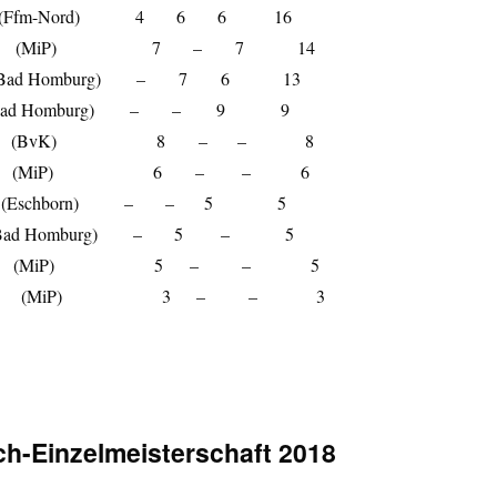
ner (Ffm-Nord) 4 6 6 16
Herbert (MiP) 7 – 7 14
 (SK Bad Homburg) – 7 6 13
 (SK Bad Homburg) – – 9 9
 Joachim (BvK) 8 – – 8
heodor (MiP) 6 – – 6
istian (Eschborn) – – 5 5
 (SK Bad Homburg) – 5 – 5
Walter (MiP) 5 – – 5
andolf (MiP) 3 – – 3
h-Einzelmeisterschaft 2018