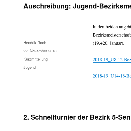
Auschreibung: Jugend-Bezirksmei
In den beiden angeh
Bezirksmeisterschaf
Autor
Hendrik Raab
(19.+20. Januar).
Veröffentlicht
22. November 2018
am
Format
Kurzmitteilung
2018-19_U8-12-Bezi
Kategorien
Jugend
2018-19_U14-18-Bez
2. Schnellturnier der Bezirk 5-Se