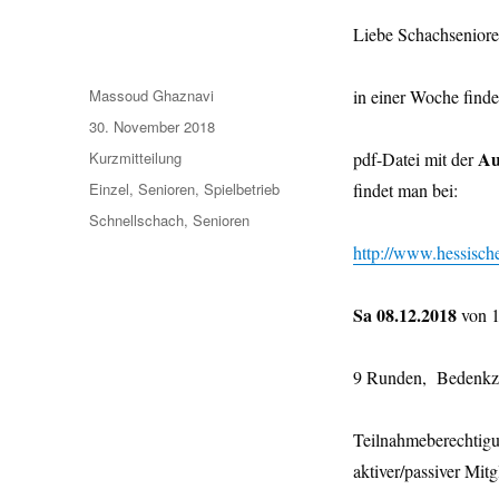
Liebe Schachseniore
Autor
Massoud Ghaznavi
in einer Woche findet
Veröffentlicht
30. November 2018
am
Format
Au
Kurzmitteilung
pdf-Datei mit der
Kategorien
Einzel
,
Senioren
,
Spielbetrieb
findet man bei:
Schlagwörter
Schnellschach
,
Senioren
http://www.hessische
Sa 08.12.2018
von 1
9 Runden, Bedenkze
Teilnahmeberechtigu
aktiver/passiver Mit