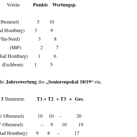
d:
Punkte Wertungsp.
Verein
(SV Oberursel) 5 10
SK Bad Homburg) 3 9
er (Ffm-Nord) 3 8
erbert (MiP) 2 7
(SK Bad Homburg) 1 6
tian (Eschborn) 1 5
Jahreswertung
„Seniorenpokal 18/19“
.
die
des
ein
3
: T1 + T2 + T3 = Ges.
h
Turnieren
r (SV Oberursel) 10 10 – 20
 (SV Oberursel) – 9 10 19
 (SK Bad Homburg) 9 8 – 17