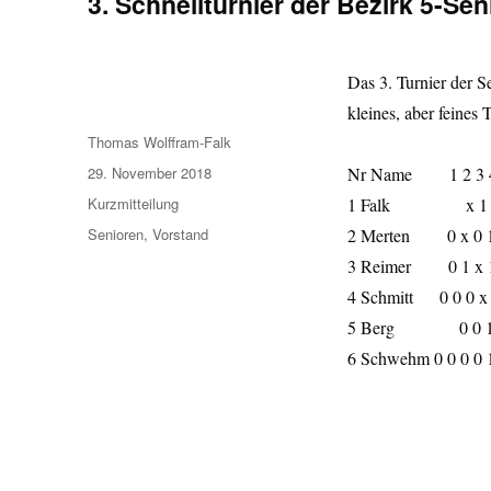
3. Schnellturnier der Bezirk 5-Se
Das 3. Turnier der S
kleines, aber feines 
Autor
Thomas Wolffram-Falk
Veröffentlicht
29. November 2018
Nr Name 1 2 3 4 5
am
Format
Kurzmitteilung
1 Falk x 
Kategorien
Senioren
,
Vorstand
2 Merten 0 
3 Reimer 0 
4 Schmitt 0 
5 Berg 0 0
6 Schwehm 0 0