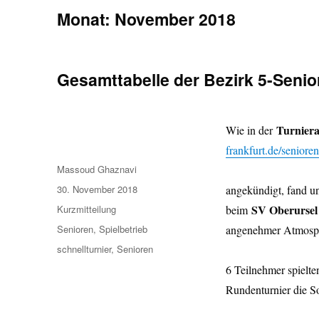
Monat:
November 2018
Gesamttabelle der Bezirk 5-Senio
Turnier
Wie in der
frankfurt.de/seniore
Autor
Massoud Ghaznavi
Veröffentlicht
30. November 2018
angekündigt, fand u
am
Format
SV Oberurse
Kurzmitteilung
beim
Kategorien
Senioren
,
Spielbetrieb
angenehmer Atmosph
Schlagwörter
schnellturnier
,
Senioren
6 Teilnehmer spielte
Rundenturnier die S