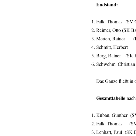
Endstan
Falk, Thomas 
Reimer, Otto (
Merten, Rain
Schmitt, H
Berg, Rainer 
Schwehm, Chris
Das Ganze fließt in 
Gesamttabelle
nac
Kuban, Günthe
Falk, Thomas
Lenhart, Paul