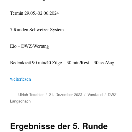
Termin 29.05.-02.06.2024
7 Runden Schweizer System
Elo – DWZ-Wertung
Bedenkzeit 90 min/40 Züge – 30 min/Rest – 30 sec/Zug.
„XXVI. Rhein-Main-Open Bad Homburg“
weiterlesen
Autor
Veröffentlicht
Kategorien
Schlagwörter
Ulrich Teschler
21. Dezember 2023
Vorstand
DWZ
,
am
Langschach
Ergebnisse der 5. Runde