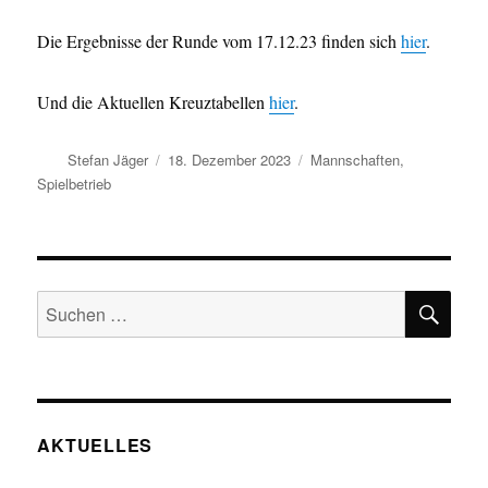
Die Ergebnisse der Runde vom 17.12.23 finden sich
hier
.
Und die Aktuellen Kreuztabellen
hier
.
Autor
Veröffentlicht
Kategorien
Stefan Jäger
18. Dezember 2023
Mannschaften
,
am
Spielbetrieb
SU
Suchen
nach:
AKTUELLES