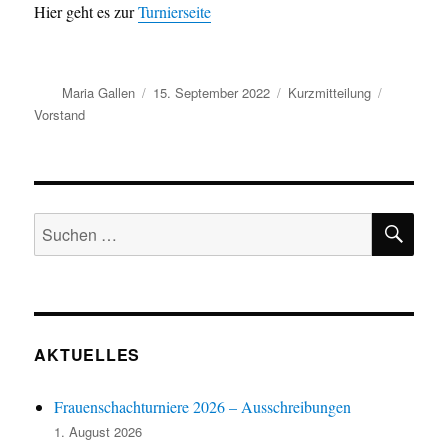
Hier geht es zur
Turnierseite
Autor
Veröffentlicht
Format
Kategorie
Maria Gallen
15. September 2022
Kurzmitteilung
am
Vorstand
SU
Suchen
nach:
AKTUELLES
Frauenschachturniere 2026 – Ausschreibungen
1. August 2026