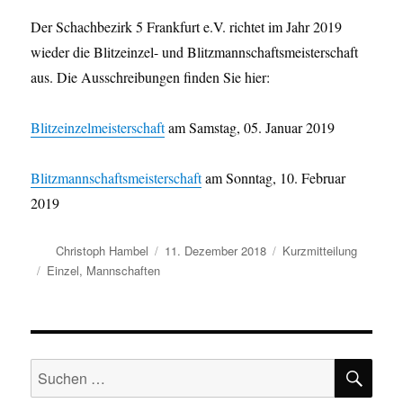
Der Schachbezirk 5 Frankfurt e.V. richtet im Jahr 2019
wieder die Blitzeinzel- und Blitzmannschaftsmeisterschaft
aus. Die Ausschreibungen finden Sie hier:
Blitzeinzelmeisterschaft
am Samstag, 05. Januar 2019
Blitzmannschaftsmeisterschaft
am Sonntag, 10. Februar
2019
Autor
Veröffentlicht
Format
Christoph Hambel
11. Dezember 2018
Kurzmitteilung
am
Kategorien
Einzel
,
Mannschaften
SU
Suchen
nach: