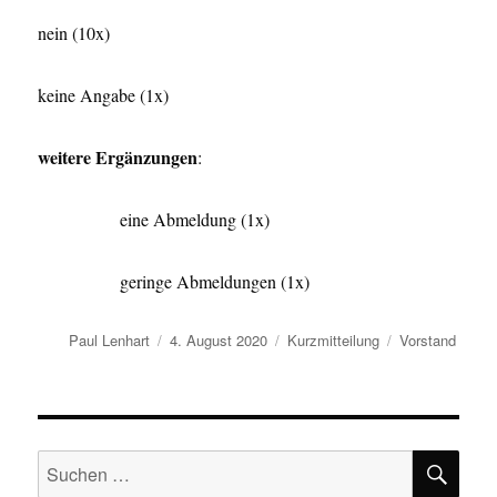
nein (10x)
keine Angabe (1x)
weitere Ergänzungen
:
eine Abmeldung (1x)
geringe Abmeldungen (1x)
Autor
Veröffentlicht
Format
Kategorien
Paul Lenhart
4. August 2020
Kurzmitteilung
Vorstand
am
SU
Suchen
nach: