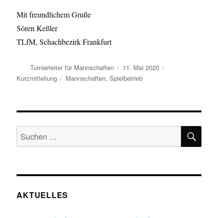
Mit freundlichem Gruße
Sören Keßler
TLfM, Schachbezirk Frankfurt
Autor
Veröffentlicht
Format
Turnierleiter für Mannschaften
11. Mai 2020
am
Kategorien
Kurzmitteilung
Mannschaften
,
Spielbetrieb
SU
Suchen
nach:
AKTUELLES