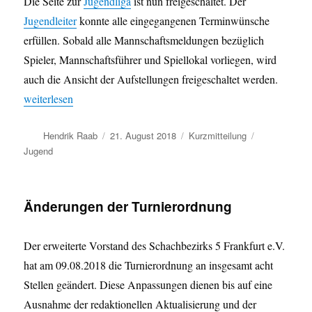
Die Seite zur
Jugendliga
ist nun freigeschaltet. Der
Jugendleiter
konnte alle eingegangenen Terminwünsche
erfüllen. Sobald alle Mannschaftsmeldungen bezüglich
Spieler, Mannschaftsführer und Spiellokal vorliegen, wird
auch die Ansicht der Aufstellungen freigeschaltet werden.
„Jugendliga Saison 18/19“
weiterlesen
Autor
Veröffentlicht
Format
Kategorien
Hendrik Raab
21. August 2018
Kurzmitteilung
am
Jugend
Änderungen der Turnierordnung
Der erweiterte Vorstand des Schachbezirks 5 Frankfurt e.V.
hat am 09.08.2018 die Turnierordnung an insgesamt acht
Stellen geändert. Diese Anpassungen dienen bis auf eine
Ausnahme der redaktionellen Aktualisierung und der