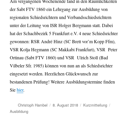
Am vergangenen Wochenende fand in den Räumlichkeiten
der Sabt FTV 1860 ein Lehrgang zur Ausbildung von
regionalen Schiedsrichtern und Verbandsschiedsrichtern
unter der Leitung von ISR Holger Bergmann statt. Dabei
hat der Schachbezirk 5 Frankfurt e.V. 4 neue Schiedsrichter
gewonnen: RSR André Hinz (SC Brett vor’m Kopp Ffm),
VSR Kolja Hegmann (SC Makkabi Frankfurt), VSR Peter
Ortinau (Sabt FTV 1860) und VSR Ulrich Stoll (Bad
Vilbeler Sfr. 1985) können von nun an als Schiedsrichter
eingesetzt werden. Herzlichen Glückwunsch zur
bestandenen Prüfung! Weitere Ausbildungstermine finden
Sie
hier
.
Autor
Veröffentlicht
Format
Kategorie
Christoph Hambel
8. August 2018
Kurzmitteilung
am
Ausbildung