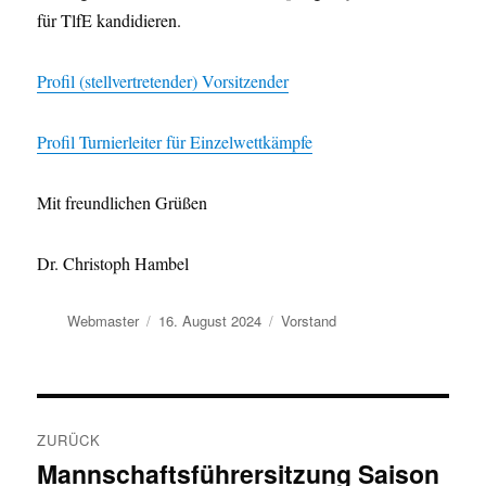
für TlfE kandidieren.
Profil (stellvertretender) Vorsitzender
Profil Turnierleiter für Einzelwettkämpfe
Mit freundlichen Grüßen
Dr. Christoph Hambel
Autor
Veröffentlicht
Kategorien
Webmaster
16. August 2024
Vorstand
am
Beitragsnavigation
ZURÜCK
Mannschaftsführersitzung Saison
Vorheriger