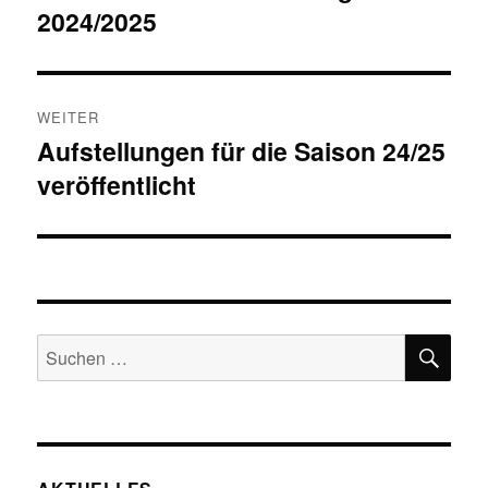
2024/2025
Beitrag:
WEITER
Aufstellungen für die Saison 24/25
Nächster
veröffentlicht
Beitrag:
SU
Suchen
nach: