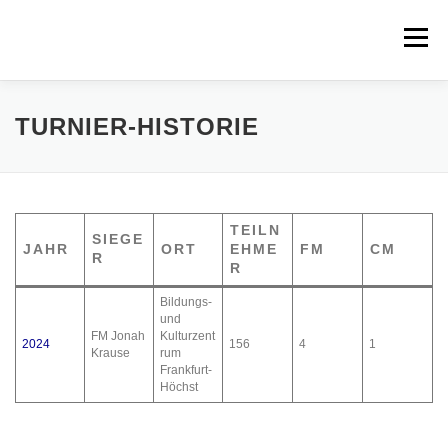
Zum
Inhalt
Menü
springen
STARTSEITE
AUSSCHREIBUNG
TEILNEHMER
TURNIER-HISTORIE
PAARUNGEN
TABELLEN
PARTIEN
TEILN
SIEGE
JAHR
ORT
EHME
FM
CM
R
TURNIERINFO
DATENSCHUTZERKLÄRUNG
R
Bildungs-
und
FM Jonah
Kulturzent
2024
156
4
1
Krause
rum
Frankfurt-
Höchst