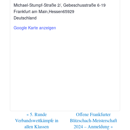
Michael-Stumpf-Straße 2/, Gebeschusstraße 6-19
Frankfurt am Main
,
Hessen
65929
Deutschland
Google Karte anzeigen
V
«
5. Runde
Offene Frankfurter
e
Verbandswettkämpfe in
Blitzschach-Meisterschaft
r
allen Klassen
2024 – Anmeldung
»