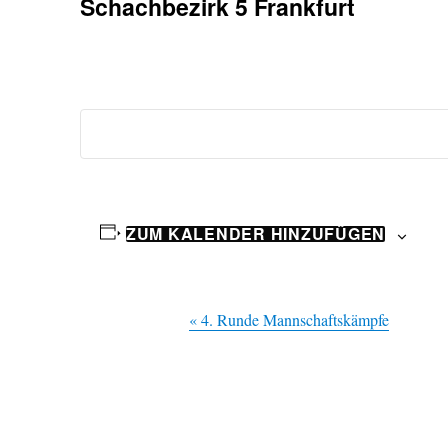
Schachbezirk 5 Frankfurt
ZUM KALENDER HINZUFÜGEN
V
«
4. Runde Mannschaftskämpfe
e
r
a
n