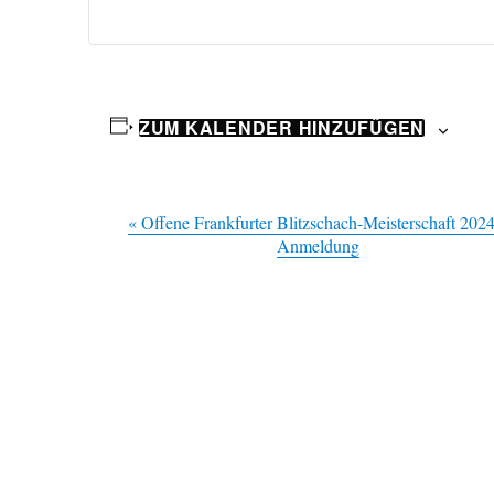
ZUM KALENDER HINZUFÜGEN
V
«
Offene Frankfurter Blitzschach-Meisterschaft 2024
Anmeldung
e
r
a
n
s
t
a
l