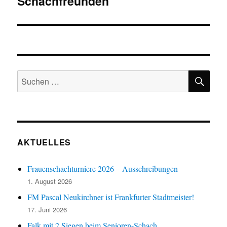
Schachfreunden
SU
Suchen
nach:
AKTUELLES
Frauenschachturniere 2026 – Ausschreibungen
1. August 2026
FM Pascal Neukirchner ist Frankfurter Stadtmeister!
17. Juni 2026
Falk mit 2 Siegen beim Senioren-Schach