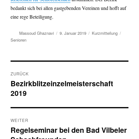
bedankt sich bei allen gastgebenden Vereinen und hofft auf
eine rege Beteiligung.
Autor
Veröffentlicht
Format
Kategori
Massoud Ghaznavi
9. Januar 2019
Kurzmitteilung
am
Senioren
Beitragsnavigation
ZURÜCK
Bezirkblitzeinzelmeisterschaft
Vorheriger
2019
Beitrag:
WEITER
Regelseminar bei den Bad Vilbeler
Nächster
Beitrag: