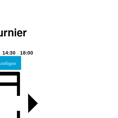
urnier
6
14:30
18:00
,
–
nzufügen