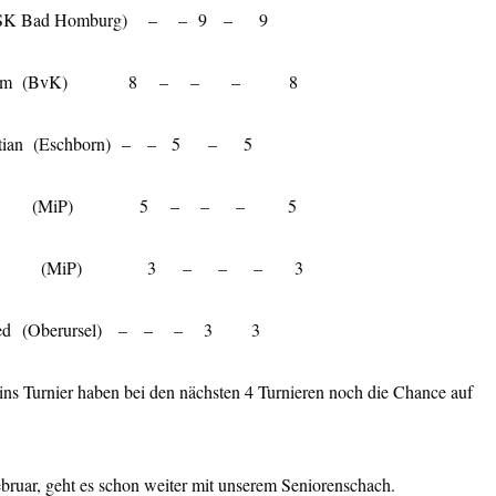
o (SK Bad Homburg) – – 9 – 9
, Joachim (BvK) 8 – – – 8
ristian (Eschborn) – – 5 – 5
, Walter (MiP) 5 – – – 5
Randolf (MiP) 3 – – – 3
anfred (Oberursel) – – – 3 3
ins Turnier haben bei den nächsten 4 Turnieren noch die Chance auf
bruar, geht es schon weiter mit unserem Seniorenschach.