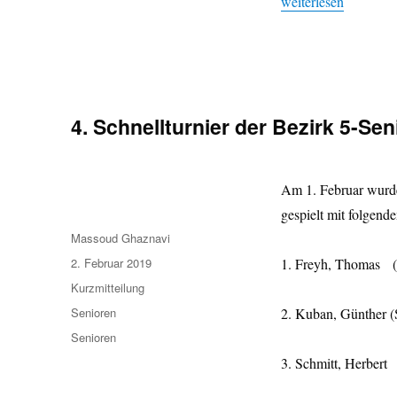
„Kopp gewinnt Senio
weiterlesen
4. Schnellturnier der Bezirk 5-Se
Am 1. Februar wurde
gespielt mit folgend
Autor
Massoud Ghaznavi
Veröffentlicht
2. Februar 2019
1. Freyh, Thomas 
am
Format
Kurzmitteilung
Kategorien
Senioren
2. Kuban, Günther
Schlagwörter
Senioren
3. Schmitt, Her