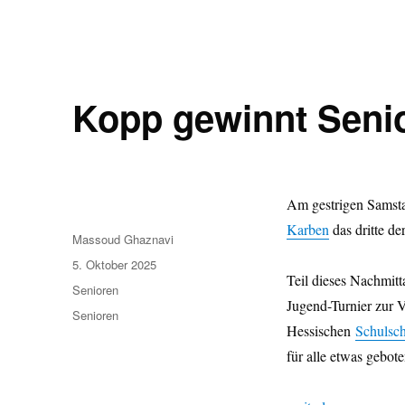
Kopp gewinnt Senio
Am gestrigen Samsta
Karben
das dritte de
Autor
Massoud Ghaznavi
Veröffentlicht
5. Oktober 2025
Teil dieses Nachmitt
am
Kategorien
Senioren
Jugend-Turnier zur 
Schlagwörter
Senioren
Hessischen
Schulsc
für alle etwas gebot