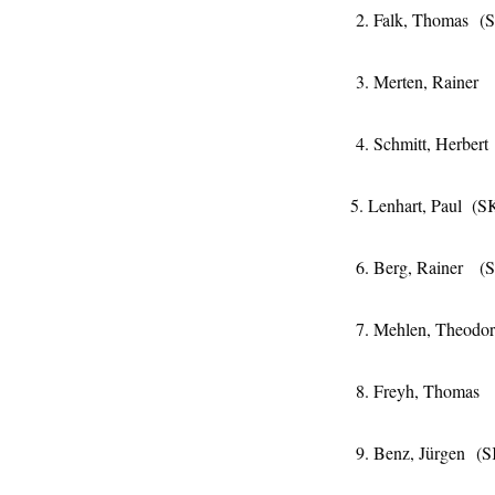
2. Falk, Thom
3. Merten, Ra
4. Schmitt,
5. Lenhart, Pau
6. Berg, Raine
7. Mehlen, 
8. Freyh, Thom
9. Benz, Jürge