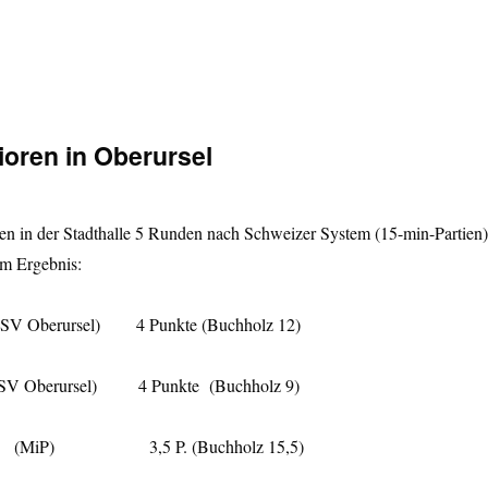
ren-Turnier“
nioren in Oberursel
n in der Stadthalle 5 Runden nach Schweizer System (15-min-Partien)
em Ergebnis:
(SV Oberursel) 4 Punkte (Buchholz 12)
 (SV Oberursel) 4 Punkte (Buchholz 9)
bert (MiP) 3,5 P. (Buchholz 15,5)