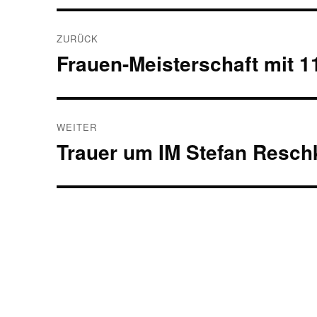
Beitragsnavigation
ZURÜCK
Frauen-Meisterschaft mit 1
Vorheriger
Beitrag:
WEITER
Trauer um IM Stefan Resch
Nächster
Beitrag: