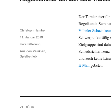
Der Turnierleiter für
Regelkunde-Semina
Autor
Christoph Hambel
Vilbeler Schachfreu
Veröffentlicht
11. Januar 2019
Schwerpunktmäßig so
am
Format
Kurzmitteilung
Zielgruppe sind dahe
Kategorien
Aus den Vereinen
,
Schiedsrichterlizenz
Spielbetrieb
und auch keine Lize
E-Mail
gebeten.
Beitragsnavigation
ZURÜCK