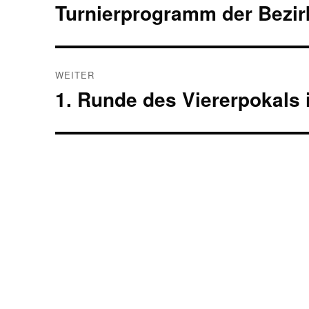
Turnierprogramm der Bezir
Vorheriger
Beitrag:
WEITER
1. Runde des Viererpokals i
Nächster
Beitrag: