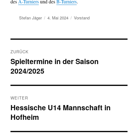
des
A-Turniers
und des
B-Turniers
.
Autor
Veröffentlicht
Kategorien
Stefan Jäger
4. Mai 2024
Vorstand
am
Beitragsnavigation
ZURÜCK
Spieltermine in der Saison
Vorheriger
2024/2025
Beitrag:
WEITER
Hessische U14 Mannschaft in
Nächster
Hofheim
Beitrag: