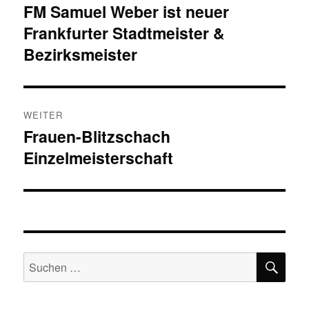
FM Samuel Weber ist neuer
Vorheriger
Frankfurter Stadtmeister &
Beitrag:
Bezirksmeister
WEITER
Frauen-Blitzschach
Nächster
Einzelmeisterschaft
Beitrag:
SU
Suchen
nach: