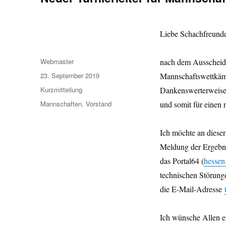
Liebe Schachfreund
Autor
Webmaster
nach dem Ausscheide
Veröffentlicht
23. September 2019
Mannschaftswettkäm
am
Format
Kurzmitteilung
Dankenswerterweise 
Kategorien
Mannschaften
,
Vorstand
und somit für einen 
Ich möchte an dieser
Meldung der Ergebnis
das Portal64 (
hessen
technischen Störunge
die E-Mail-Adresse
Ich wünsche Allen ei