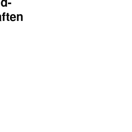
d-
ften