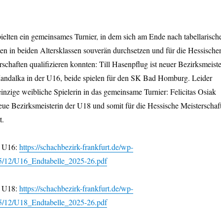
elten ein gemeinsames Turnier, in dem sich am Ende nach tabellarisch
en in beiden Altersklassen souverän durchsetzen und für die Hessische
schaften qualifizieren konnten: Till Hasenpflug ist neuer Bezirksmeiste
Mandalka in der U16, beide spielen für den SK Bad Homburg. Leider
einzige weibliche Spielerin in das gemeinsame Turnier: Felicitas Osiak
ue Bezirksmeisterin der U18 und somit für die Hessische Meisterschaf
t.
r U16:
https://schachbezirk-frankfurt.de/wp-
25/12/U16_Endtabelle_2025-26.pdf
r U18:
https://schachbezirk-frankfurt.de/wp-
25/12/U18_Endtabelle_2025-26.pdf