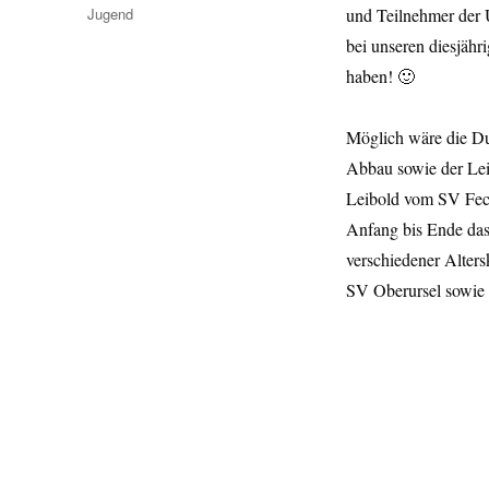
am
Kategorien
Jugend
und Teilnehmer der 
bei unseren diesjähr
haben! 🙂
Möglich wäre die Du
Abbau sowie der Lei
Leibold vom SV Fec
Anfang bis Ende das 
verschiedener Alte
SV Oberursel sowie