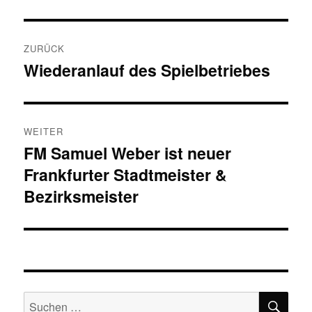
Beitragsnavigation
ZURÜCK
Wiederanlauf des Spielbetriebes
Vorheriger
Beitrag:
WEITER
FM Samuel Weber ist neuer
Nächster
Frankfurter Stadtmeister &
Beitrag:
Bezirksmeister
SU
Suchen