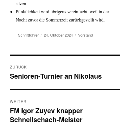
sitzen.
Pünktlichkeit wird übrigens vereinfacht, weil in der
Nacht zuvor die Sommerzeit zurückgestellt wird.
Autor
Veröffentlicht
Kategorien
Schriftführer
24. Oktober 2024
Vorstand
am
Beitragsnavigation
ZURÜCK
Senioren-Turnier an Nikolaus
Vorheriger
Beitrag:
WEITER
FM Igor Zuyev knapper
Nächster
Schnellschach-Meister
Beitrag: