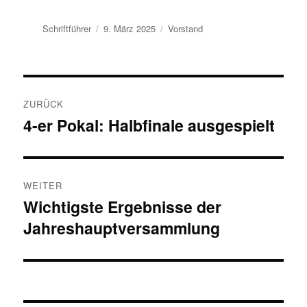
Autor
Veröffentlicht
Kategorien
Schriftführer
9. März 2025
Vorstand
am
Beitragsnavigation
ZURÜCK
4-er Pokal: Halbfinale ausgespielt
Vorheriger
Beitrag:
WEITER
Wichtigste Ergebnisse der
Nächster
Jahreshauptversammlung
Beitrag: