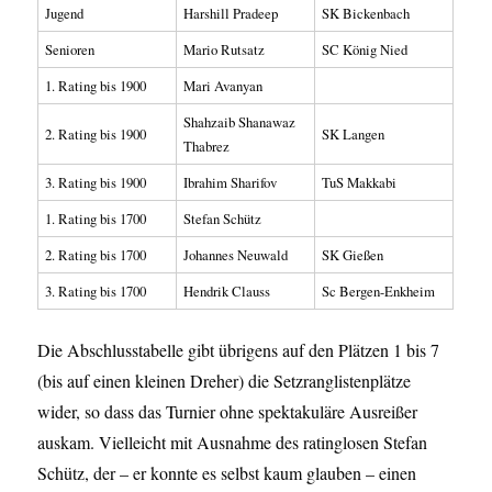
Jugend
Harshill Pradeep
SK Bickenbach
Senioren
Mario Rutsatz
SC König Nied
1. Rating bis 1900
Mari Avanyan
Shahzaib Shanawaz
2. Rating bis 1900
SK Langen
Thabrez
3. Rating bis 1900
Ibrahim Sharifov
TuS Makkabi
1. Rating bis 1700
Stefan Schütz
2. Rating bis 1700
Johannes Neuwald
SK Gießen
3. Rating bis 1700
Hendrik Clauss
Sc Bergen-Enkheim
Die Abschlusstabelle gibt übrigens auf den Plätzen 1 bis 7
(bis auf einen kleinen Dreher) die Setzranglistenplätze
wider, so dass das Turnier ohne spektakuläre Ausreißer
auskam. Vielleicht mit Ausnahme des ratinglosen Stefan
Schütz, der – er konnte es selbst kaum glauben – einen