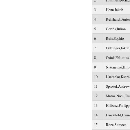
2
Himmelspacht
3
Henn,Jakob
4
Reinhardt,Anto
5
Cortés,Julian
6
Reis,Sophie
7
Oettinger,Jakob
8
Osiak,Felicitas
9
Nikonenko,Hlib
10
Usatenko,Kseni
11
Sprokel,Andrew
12
Matos Nohl,Emi
13
Hilbenz,Philipp
14
Landefeld,Hann
15
Reza,Sameer