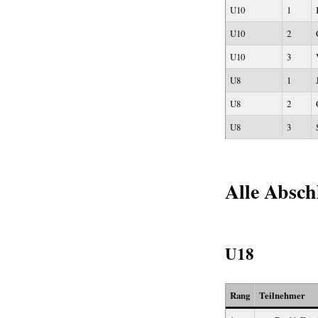
U10
1
U10
2
U10
3
U8
1
U8
2
U8
3
Alle Absch
U18
Rang
Teilnehmer