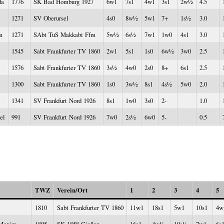
da
1776
SK Bad Homburg 1927
6w1
7s1
4w1
3s1
2w½
4.5
1271
SV Oberursel
4s0
8w½
5w1
7+
1s½
3.0
m
1271
SAbt TuS Makkabi Ffm
5w½
6s½
7w1
1w0
4s1
3.0
1545
Sabt Frankfurter TV 1860
2w1
5s1
1s0
6w½
3w0
2.5
1576
Sabt Frankfurter TV 1860
3s½
4w0
2s0
8+
6s1
2.5
1300
Sabt Frankfurter TV 1860
1s0
3w½
8s1
4s½
5w0
2.0
1341
SV Frankfurt Nord 1926
8s1
1w0
3s0
2-
1.0
el
991
SV Frankfurt Nord 1926
7w0
2s½
6w0
5-
0.5
TWZ
Verein/Ort
1
2
3
4
5
1810
Sabt Frankfurter TV 1860
11w1
18s1
5w1
10s1
4w