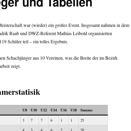
eger und Tabellen
eisterschaft war (wieder) ein großes Event. Insgesamt nahmen in dem
ndrik Raab und DWZ-Referent Mathias Leibold organisierten
19 Schüler teil – ein tolles Ergebnis.
en Schachjünger aus 10 Vereinen, was die Breite der im Bezirk
beit zeigt.
hmerstatisik
U8
U10
U12
U14
U16
U18
Summe
3
7
7
6
1
1
25
4
3
4
6
2
1
20