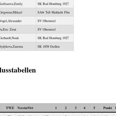
Kotliarova,Emily
SK Bad Homburg 1927
Grigorian,Mikael
SAbt TuS Makkabi Ffm
Vogel,Alexander
SV Oberursel
Ju,Eric Zirui
SV Oberursel
Gerhardt,Noah
SK Bad Homburg 1927
Sydykova,Zarema
SK 1858 Gießen
lusstabellen
TWZ
Verein/Ort
1
2
3
4
5
Punkt