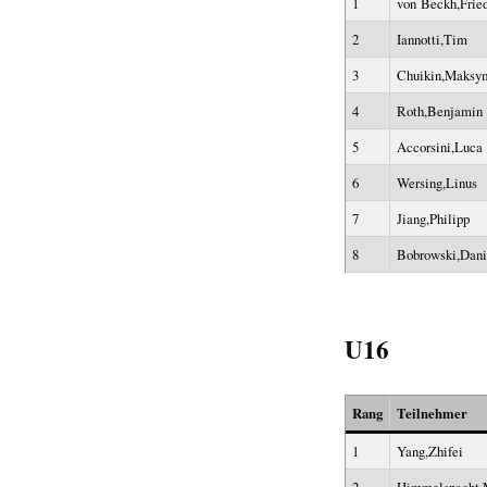
1
von Beckh,Frie
2
Iannotti,Tim
3
Chuikin,Maksy
4
Roth,Benjamin
5
Accorsini,Luca
6
Wersing,Linus
7
Jiang,Philipp
8
Bobrowski,Dani
U16
Rang
Teilnehmer
1
Yang,Zhifei