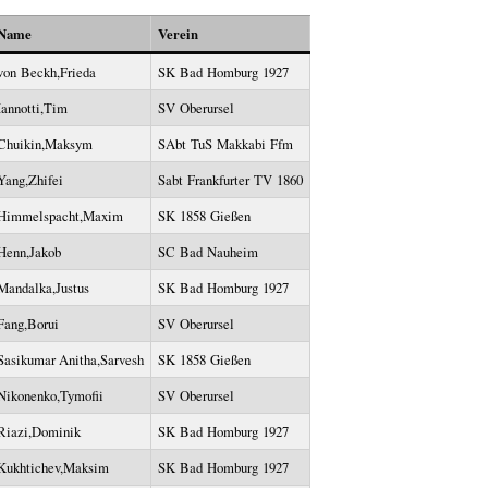
Name
Verein
von Beckh,Frieda
SK Bad Homburg 1927
Iannotti,Tim
SV Oberursel
Chuikin,Maksym
SAbt TuS Makkabi Ffm
Yang,Zhifei
Sabt Frankfurter TV 1860
Himmelspacht,Maxim
SK 1858 Gießen
Henn,Jakob
SC Bad Nauheim
Mandalka,Justus
SK Bad Homburg 1927
Fang,Borui
SV Oberursel
Sasikumar Anitha,Sarvesh
SK 1858 Gießen
Nikonenko,Tymofii
SV Oberursel
Riazi,Dominik
SK Bad Homburg 1927
Kukhtichev,Maksim
SK Bad Homburg 1927