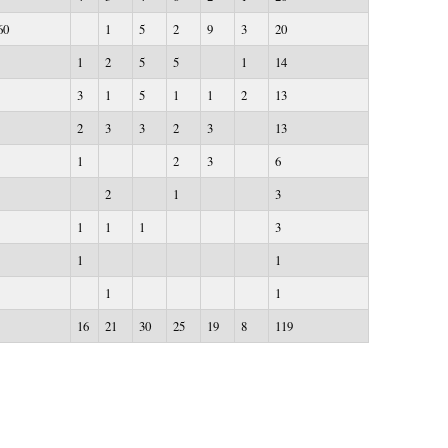
60
1
5
2
9
3
20
1
2
5
5
1
14
3
1
5
1
1
2
13
2
3
3
2
3
13
1
2
3
6
2
1
3
1
1
1
3
1
1
1
1
16
21
30
25
19
8
119