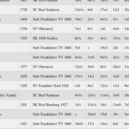
,Maxim
1805
SK 1858 Gießen
16s1
4w½
10s½
7w1
6s
1720
SC Bad Nauheim
13w½
6s0
17w1
12s1
10
n
1604
Sabt Frankfurter TV 1860
19w1
2s½
6w½
5s1
1s
1336
SV Oberursel
7w1
9s1
1s0
4w0
14
1392
SK 1858 Gießen
8s½
3w1
4s½
15w1
2w
Sabt Frankfurter TV 1860
5s0
+
19w1
2s0
13
Sabt Frankfurter TV 1860
6w½
11s0
9w½
16s1
15
1577
SV Oberursel
12s½
5w0
8s½
18w1
11
a
1656
Sabt Frankfurter TV 1860
17w1
14s1
2w½
1w0
3s
1295
SV Frankfurt Nord 1926
1s0
8w1
12s½
13s1
9w
lio Yandel
SC Bad Nauheim
9w½
13s½
11w½
3w0
18
1201
SK Bad Homburg 1927
3s½
12w½
18s1
11w0
7s
o
Sabt Frankfurter TV 1860
+
10w0
15s0
19+
5w
1421
Sabt Frankfurter TV 1860
18w0
17s1
14w1
6s0
8w