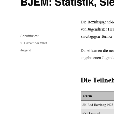
BJEM: Statistik, Si
Die Bezirksjugend-M
von Jugendleiter He
Autor
Schriftführer
zweitägigen Turnier 1
Veröffentlicht
2. Dezember 2024
am
Kategorien
Jugend
Dabei kamen die neu
angebotenen Jugendar
Die Teilne
Verein
SK Bad Homburg 1927
SV Oberursel