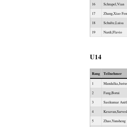
16
Schrapel,Vian
17
Zhang,Xiao Fen
18
Schulte,Luisa
19
Nardi,Flavio
U14
Rang
Teilnehmer
1
Mandalka,Justu
2
Fang,Borui
3
Sasikumar Anit
4
Kesavan,Sarves
5
Zhao,Yunsheng