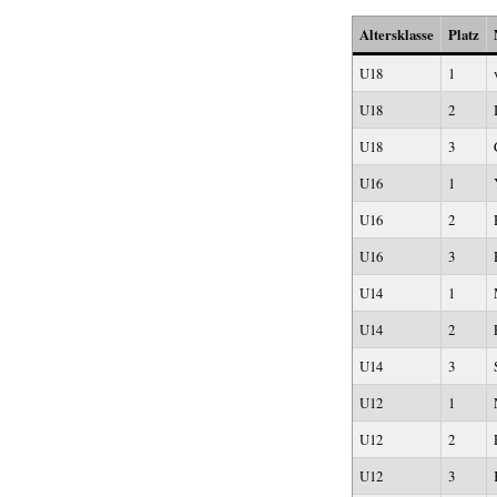
Altersklasse
Platz
U18
1
U18
2
U18
3
U16
1
U16
2
U16
3
U14
1
U14
2
U14
3
U12
1
U12
2
U12
3