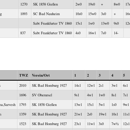
1270
SK 1858 Gießen
2w0
19s0
+
8w0
17
g
1093
SC Bad Nauheim
10s0
15w0
3s0
+
16
Sabt Frankfurter TV 1860
15s1
1w0
13w0
9s0
12
837
Sabt Frankfurter TV 1860
4s0
16w1
7s0
14-
TWZ
Verein/Ort
1
2
3
4
5
s
2010
SK Bad Homburg 1927
14s1
12w1
2s1
3w1
6s1
1696
SV Oberursel
9s1
4w1
1w0
8s1
7s1
ha,Sarvesh
1793
SK 1858 Gießen
13w1
15s1
5w1
1s0
9w1
h
1359
SK Bad Homburg 1927
21w1
2s0
19w1
10s1
11s1
1523
SK Bad Homburg 1927
23s1
11w1
3s0
7w½
12s1