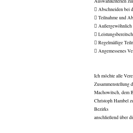
Auswahlkriterien z
 Abschneiden bei d
 Teilnahme und Abs
 Außergewöhnlic
 Leistungsbereitsch
 Regelmäßige Teil
 Angemessenes Verh
Ich möchte alle Ver
Zusammenstellung de
Machowitsch, dem Be
Christoph Hambel zu
Bezirks
anschließend über d