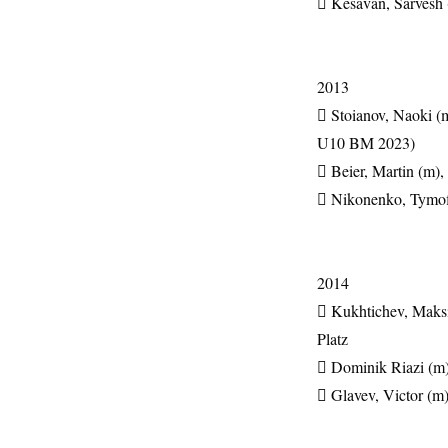
 Kesavan, Sarvesh
2013
 Stoianov, Naoki (
U10 BM 2023)
 Beier, Martin (m
 Nikonenko, Tymof
2014
 Kukhtichev, Mak
Platz
 Dominik Riazi (m
 Glavev, Victor (