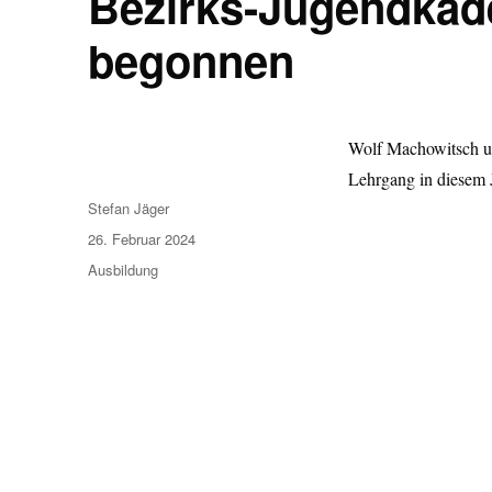
Bezirks-Jugendkade
begonnen
Wolf Machowitsch u
Lehrgang in diesem 
Autor
Stefan Jäger
Veröffentlicht
26. Februar 2024
am
Kategorien
Ausbildung