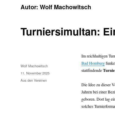
Autor:
Wolf Machowitsch
Turniersimultan: E
Im reichhaltigen Tu
Bad Homburg
funkel
Autor
Wolf Machowitsch
Turnie
stattfindende
Veröffentlicht
11. November 2025
am
Kategorien
Aus den Vereinen
Die Idee zu dieser V
Jahren bei einer Bez
geboren. Dort lag ein
solches Turnierforma