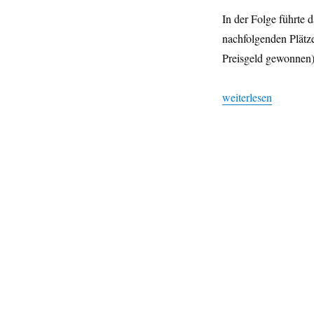
In der Folge führte d
nachfolgenden Plätze
Preisgeld gewonnen)
„Korrektur Preisgel
weiterlesen