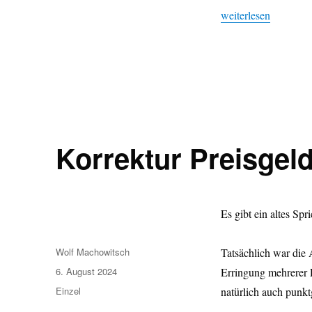
„Turniersimultan: E
weiterlesen
Korrektur Preisgel
Es gibt ein altes Spr
Autor
Wolf Machowitsch
Tatsächlich war die
Veröffentlicht
6. August 2024
Erringung mehrerer 
am
Kategorien
Einzel
natürlich auch punk