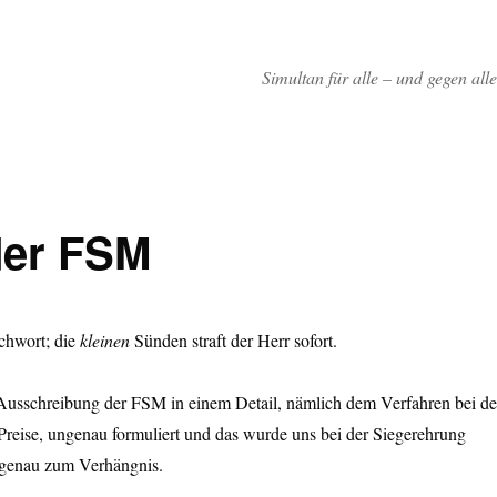
in Juwel in Bad Homburg“
Simultan für alle – und gegen alle
der FSM
ichwort; die
kleinen
Sünden straft der Herr sofort.
 Ausschreibung der FSM in einem Detail, nämlich dem Verfahren bei de
Preise, ungenau formuliert und das wurde uns bei der Siegerehrung
tgenau zum Verhängnis.