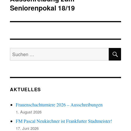
Seniorenpokal 18/19
Beitrag:
SU
Suchen
nach:
AKTUELLES
Frauenschachturniere 2026 – Ausschreibungen
1. August 2026
FM Pascal Neukirchner ist Frankfurter Stadtmeister!
17. Juni 2026