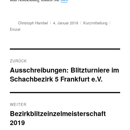
Autor
Veröffentlicht
Format
Kategorie
Christoph Hambel
4. Januar 2019
Kurzmitteilung
am
Einzel
Beitragsnavigation
ZURÜCK
Ausschreibungen: Blitzturniere im
Vorheriger
Schachbezirk 5 Frankfurt e.V.
Beitrag:
WEITER
Bezirkblitzeinzelmeisterschaft
Nächster
2019
Beitrag: