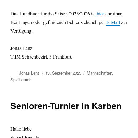
Das Handbuch für die Saison 2025/2026 ist
hier
abrufbar.
Bei Fragen oder gefundenen Fehler stehe ich per
E-Mail
zur
Verfügung.
Jonas Lenz
TlfM Schachbezirk 5 Frankfurt.
Autor
Veröffentlicht
Kategorien
Jonas Lenz
13. September 2025
Mannschaften
,
am
Spielbetrieb
Senioren-Turnier in Karben
Hallo liebe
Schachfreunde,